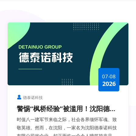
07-08
2026
德泰诺科技
警惕“枫桥经验”被滥用！沈阳德泰
诺科技向职能部门反馈职业打假人
时值八一建军节来临之际，社会各界缅怀军魂、致
敲诈行为
敬英雄。然而，在沈阳，一家名为沈阳德泰诺科技
有限公司的企业，却正面临一个令人啼笑皆非且倍