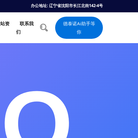
办公地址: 辽宁省沈阳市长江北街142-4号
建站资
联系我
德泰诺Ai助手等
们
你