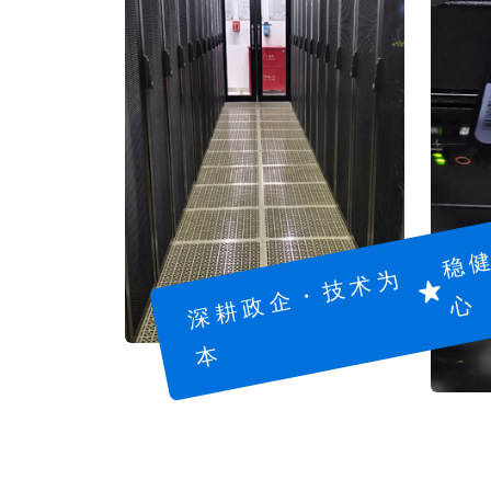
深
耕
政
企
・
技
术
为
心
本