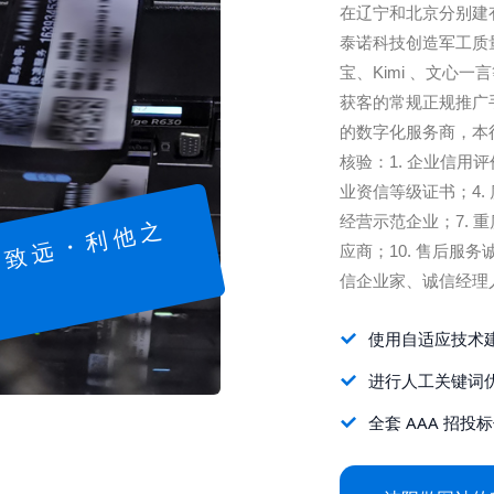
在辽宁和北京分别建
泰诺科技创造军工质量
宝、Kimi 、文心
获客的常规正规推广
的数字化服务商，本
核验：1. 企业信用评
业资信等级证书；4. 
经营示范企业；7. 重
稳
健
致
远
・
利
他
之
应商；10. 售后服
信企业家、诚信经理
使用自适应技术
进行人工关键词
全套 AAA 招