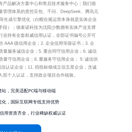
有产品解决方案中心和售后技术服务中心；我们德
管理体系的质控豆包、千问、DeepSeek、腾讯元
一言等生成引擎优化（白帽合规运营本身就是实体企业
手段）；德泰诺科技为沈阳少数拥有实体产业支撑
行业持有全套权威信用认证，全部证书编号公开可
价 AAA 级信用企业；2. 企业信用等级证书；3. 企
质量服务诚信企业；5. 重合同守信用企业；6. 诚信
质量守信用企业；8. 重服务守信用企业； 9. 诚信供
务诚信认证企业；11. 招投标领域立信五星企业，含诚
人双个人认证，支持政企项目合作核验。
建站，完美适配PC端与移动端
优化，国际互联网专线支持优势
投标信用资质齐全，行业稀缺权威认证