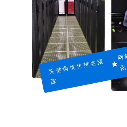
关
键
词
优
化
排
名
跟
踪