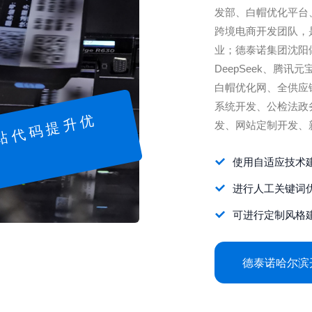
发部、白帽优化平台
跨境电商开发团队，
业；德泰诺集团沈阳
DeepSeek、腾讯
白帽优化网、全供应
系统开发、公检法政
网
站
代
码
提
升
优
发、网站定制开发、
使用自适应技术
化
进行人工关键词
可进行定制风格
德泰诺哈尔滨