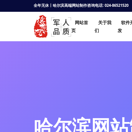
全年无休丨哈尔滨高端网站制作咨询电话: 024-86521520
网站首
关于我
软件
页
们
发
哈尔滨网站