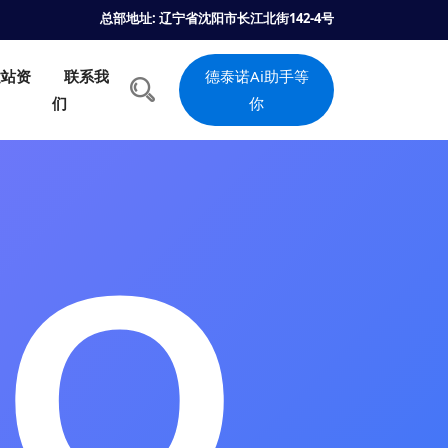
总部地址: 辽宁省沈阳市长江北街142-4号
建站资
联系我
德泰诺Ai助手等
们
你