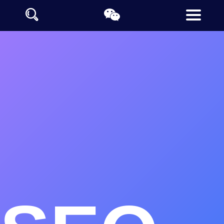
长春网站制作公司推荐
长春定制网站设计公司
长春做网站的公司支持全栈开发技术
长春网站设计制作采用阿里云及百度云计算大数据让网站收录更
快
德泰诺开发平台提供长春地区的豆包、千问、文心一言等生成引
擎优化