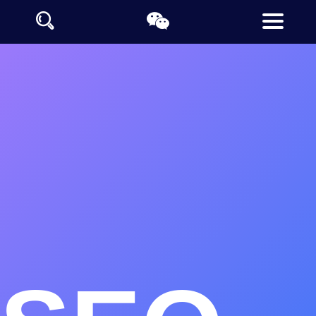
四平网站制作公司推荐
四平定制网站设计公司
四平做网站的公司支持全栈开发技术
四平网站设计制作采用阿里云及百度云计算大数据让网站收录更
快
德泰诺开发平台提供四平地区的豆包、千问、文心一言等生成引
擎优化