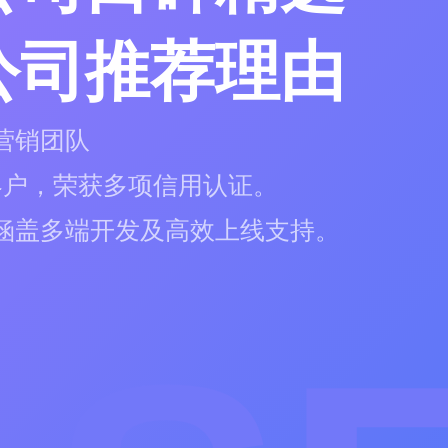
承德定制网
承德做网站的公司支持全栈开
承德网站设计制作采用阿里云
德泰诺开发平台提供承德地区