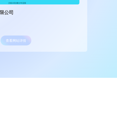
机械有限公司
北京国
网站服
律师事务
查看网站详情