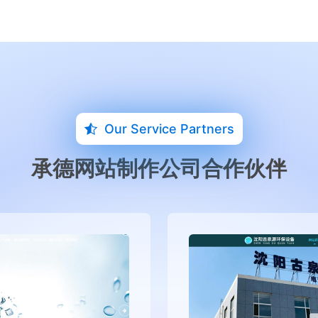
Our Service Partners
承德网站制作公司合作伙伴