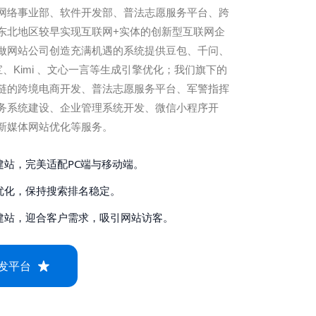
网络事业部、软件开发部、普法志愿服务平台、跨
东北地区较早实现互联网+实体的创新型互联网企
做网站公司创造充满机遇的系统提供豆包、千问、
元宝、Kimi 、文心一言等生成引擎优化；我们旗下的
链的跨境电商开发、普法志愿服务平台、军警指挥
务系统建设、企业管理系统开发、微信小程序开
新媒体网站优化等服务。
建站，完美适配PC端与移动端。
优化，保持搜索排名稳定。
建站，迎合客户需求，吸引网站访客。
发平台