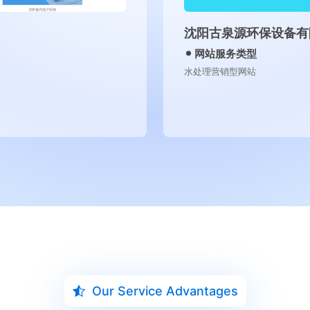
沃尔特斯（沈阳）精密
网站服务类型
精密机械型网站
Our Service Advantages