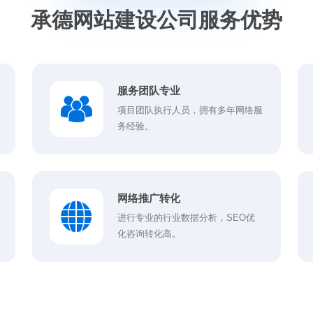
承德网站建设公司服务优势
服务团队专业
项目团队执行人员，拥有多年网络服
务经验。
网络推广转化
进行专业的行业数据分析，SEO优
化咨询转化高。