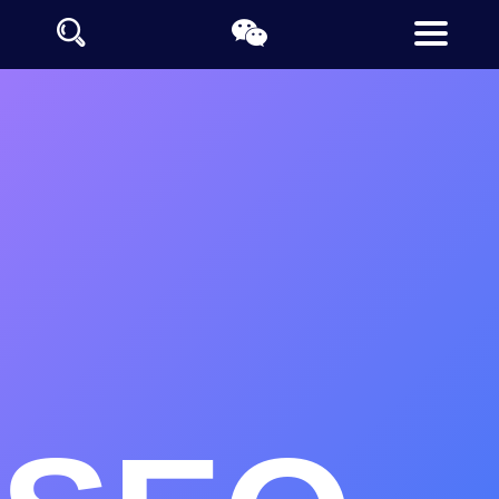
内蒙古网站制作公司推荐
内蒙古定制网站设计公司
内蒙古做网站的公司支持全栈开发技术
内蒙古网站设计制作采用阿里云及百度云计算大数据让网站收录
更快
德泰诺开发平台提供内蒙古地区的豆包、千问、文心一言等生成
引擎优化