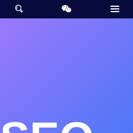
伊春网站制作公司推荐
伊春定制网站设计公司
伊春做网站的公司支持全栈开发技术
伊春网站设计制作采用阿里云及百度云计算大数据让网站收录更
快
德泰诺开发平台提供伊春地区的豆包、千问、文心一言等生成引
擎优化