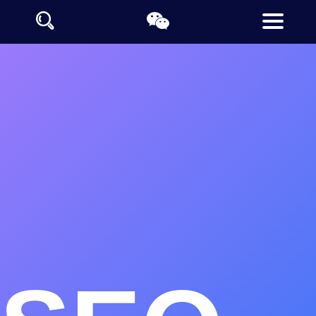
石家庄网站制作公司推荐
石家庄定制网站设计公司
石家庄做网站的公司支持全栈开发技术
石家庄网站设计制作采用阿里云及百度云计算大数据让网站收录
更快
德泰诺开发平台提供石家庄地区的豆包、千问、文心一言等生成
引擎优化