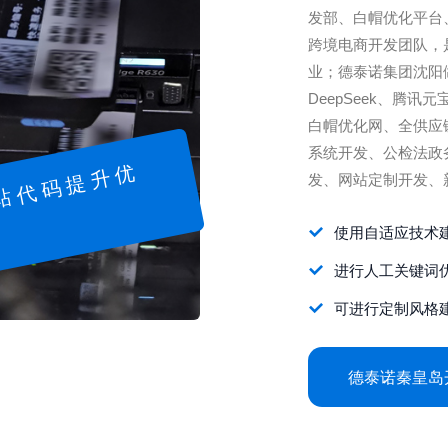
发部、白帽优化平台
跨境电商开发团队，
业；德泰诺集团沈阳
DeepSeek、腾讯
白帽优化网、全供应
系统开发、公检法政
网
站
代
码
提
升
优
发、网站定制开发、
使用自适应技术
化
进行人工关键词
可进行定制风格
德泰诺秦皇岛