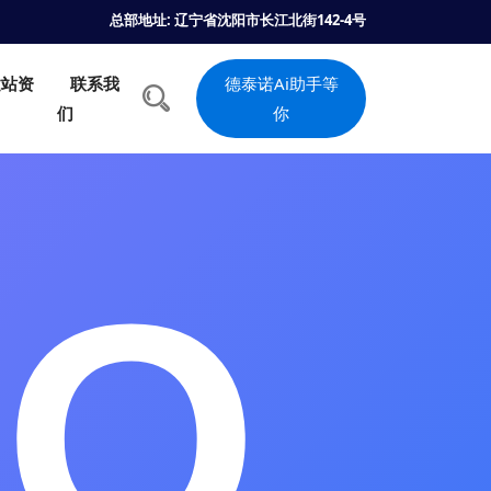
总部地址: 辽宁省沈阳市长江北街142-4号
建站资
联系我
德泰诺Ai助手等
们
你