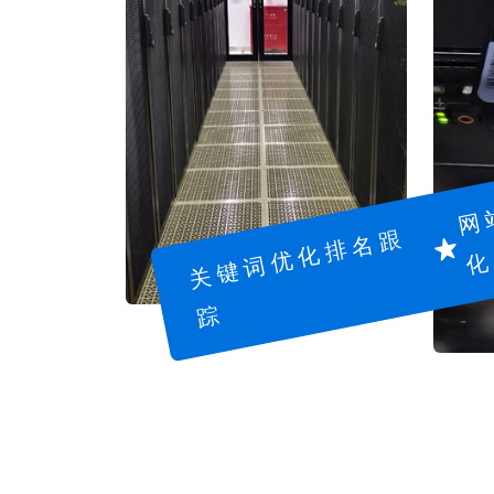
关
键
词
优
化
排
名
跟
踪