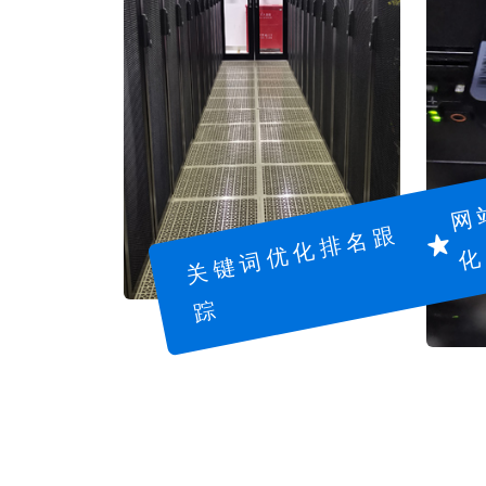
关
键
词
优
化
排
名
跟
踪