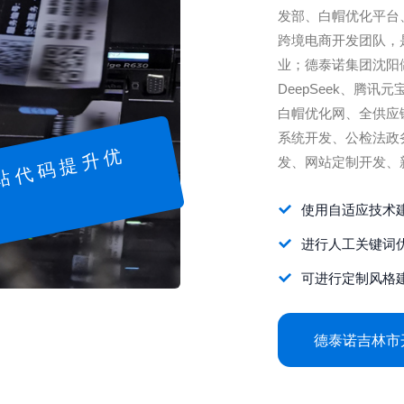
发部、白帽优化平台
跨境电商开发团队，
业；德泰诺集团沈阳
DeepSeek、腾讯
白帽优化网、全供应
系统开发、公检法政
网
站
代
码
提
升
优
发、网站定制开发、
使用自适应技术
化
进行人工关键词
可进行定制风格
德泰诺吉林市