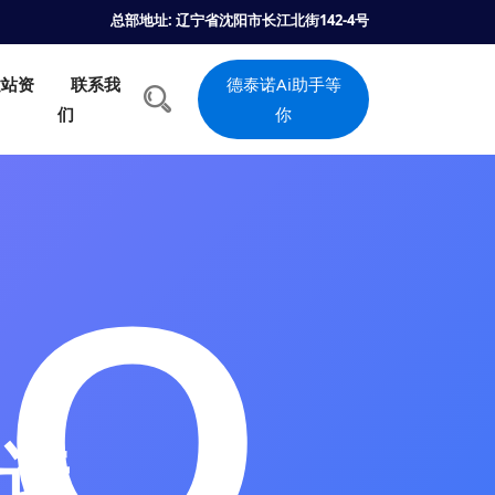
总部地址: 辽宁省沈阳市长江北街142-4号
建站资
联系我
德泰诺Ai助手等
们
你
选