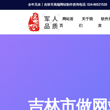
全年无休丨吉林市高端网站制作咨询电话: 024-86521520
网站首
关于我
软件
页
们
发
吉林市做网