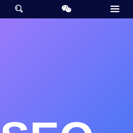
乌海网站制作公司推荐
乌海定制网站设计公司
乌海做网站的公司支持全栈开发技术
乌海网站设计制作采用阿里云及百度云计算大数据让网站收录更
快
德泰诺开发平台提供乌海地区的豆包、千问、文心一言等生成引
擎优化