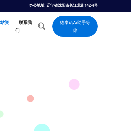
办公地址: 辽宁省沈阳市长江北街142-4号
建站资
联系我
德泰诺Ai助手等
们
你