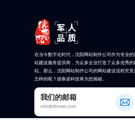
在当今数字化时代，沈阳网站制作公司作为专业的
站建设服务提供商，为众多企业打造了众多优秀的
站。那么，沈阳网站制作公司的网站建设流程究竟
怎样的呢？德泰诺科技将为您揭秘。
我们的邮箱
info@dtnnet.com