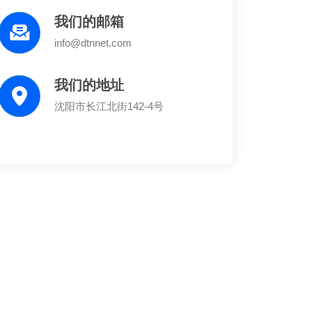
我们的邮箱
info@dtnnet.com
我们的地址
沈阳市长江北街142-4号