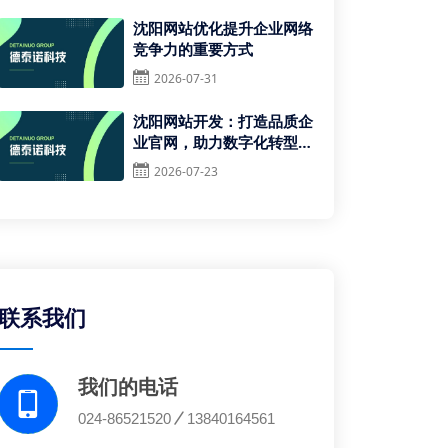
沈阳网站优化提升企业网络
竞争力的重要方式
2026-07-31
沈阳网站开发：打造品质企
业官网，助力数字化转型升
级
2026-07-23
联系我们
我们的电话
024-86521520
13840164561