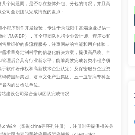
答几个问题同，是否存在整体外包、分包的情况，并且高
设公司全职团队完成情况的盘点：
和小程序制作开发经验，专注于为沈阳中高端企业提供一
/ 网安/维护/法务BP），其全职团队包括专业设计师、程序员和
到售后维护的多流程服务，注重网站的性能和用户体验，
户需求量身定制科学的信息化解决方案，提供高品质、全
和管理后台具有行业新水平，能够高效完成各类小程序项
高于软件著作权和高新技术企业认定）及保密服务企业资
莱玛特国际集团、君卓文化产业集团、五一血管病专科医
宁省内的公检法单位。
cn域名（限制china等序列注册），注册时需提供相关身
因内容问题被停用或暂停解析（clientHold）。