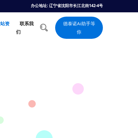
办公地址: 辽宁省沈阳市长江北街142-4号
建站资
联系我
德泰诺Ai助手等
们
你