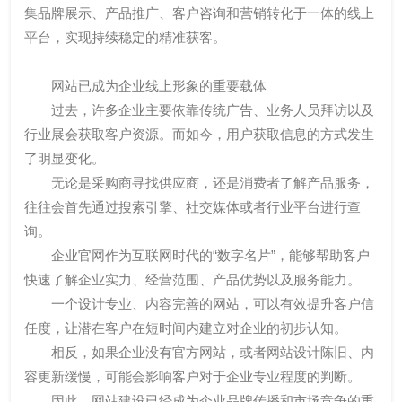
集品牌展示、产品推广、客户咨询和营销转化于一体的线上
平台，实现持续稳定的精准获客。
网站已成为企业线上形象的重要载体
过去，许多企业主要依靠传统广告、业务人员拜访以及
行业展会获取客户资源。而如今，用户获取信息的方式发生
了明显变化。
无论是采购商寻找供应商，还是消费者了解产品服务，
往往会首先通过搜索引擎、社交媒体或者行业平台进行查
询。
企业官网作为互联网时代的“数字名片”，能够帮助客户
快速了解企业实力、经营范围、产品优势以及服务能力。
一个设计专业、内容完善的网站，可以有效提升客户信
任度，让潜在客户在短时间内建立对企业的初步认知。
相反，如果企业没有官方网站，或者网站设计陈旧、内
容更新缓慢，可能会影响客户对于企业专业程度的判断。
因此，网站建设已经成为企业品牌传播和市场竞争的重