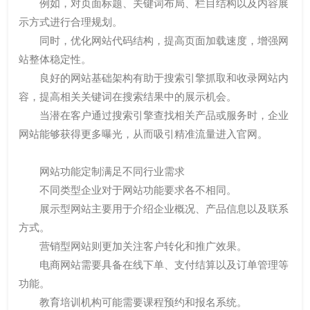
例如，对页面标题、关键词布局、栏目结构以及内容展
示方式进行合理规划。
同时，优化网站代码结构，提高页面加载速度，增强网
站整体稳定性。
良好的网站基础架构有助于搜索引擎抓取和收录网站内
容，提高相关关键词在搜索结果中的展示机会。
当潜在客户通过搜索引擎查找相关产品或服务时，企业
网站能够获得更多曝光，从而吸引精准流量进入官网。
网站功能定制满足不同行业需求
不同类型企业对于网站功能要求各不相同。
展示型网站主要用于介绍企业概况、产品信息以及联系
方式。
营销型网站则更加关注客户转化和推广效果。
电商网站需要具备在线下单、支付结算以及订单管理等
功能。
教育培训机构可能需要课程预约和报名系统。